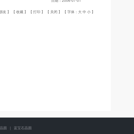
日期：
2006-07-01
朋友
】 【
收藏
】 【
打印
】 【
关闭
】 【 字体：
大
中
小
】
g晶圆
|
蓝宝石晶圆