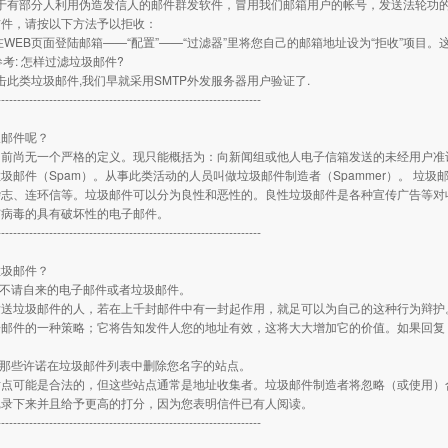
由于有部分人利用伪造发信人的邮件群发软件，冒用我们邮箱用户的帐号，发送法轮功
信件，请按以下方法予以拒收：
在WEB页面登陆邮箱——“配置”——“过滤器”里将您自己的邮箱地址设为“拒收”项目
参考: 怎样过滤垃圾邮件?
打击此类垃圾邮件,我们早就采用SMTP外发服务器用户验证了.
------------------------------------------------------------------
圾邮件呢？
目前尚无一个严格的定义。现只能概括为：向新闻组或他人电子信箱发送的未经用户准
圾邮件（Spam）。从事此类活动的人员叫做垃圾邮件制造者（Spammer）。 垃
杂志、连环信等。垃圾邮件可以分为良性和恶性的。良性垃圾邮件是各种宣传广告等对
有病毒的具有破坏性的电子邮件。
------------------------------------------------------------------
垃圾邮件？
应不请自来的电子邮件或者垃圾邮件。
送垃圾邮件的人，若在上千封邮件中有一封起作用，就足可以为自己的这种行为辩护。
子邮件的一种策略；它将告知发件人您的地址有效，这将大大增加它的价值。如果回复
册那些许诺在垃圾邮件列表中删除您名字的站点。
站点可能是合法的，但这些站点通常是地址收集者。垃圾邮件制造者将忽略（或使用）
记录下来并且给予更高的打分，因为您表明信件已有人阅读。
------------------------------------------------------------------