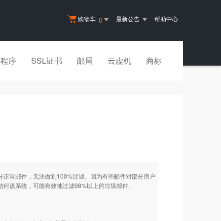
购物车
最新公告
帮助中心
0
小程序
SSL证书
邮局
云虚机
商标
正常邮件，无法做到100%过滤。因为有些邮件对部分用户
，结何该系统，可能有效地过滤98%以上的垃圾邮件。