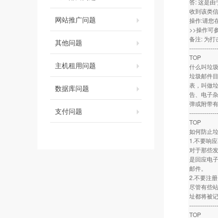
答: 这是
收到该类
网站推广问题
操作:请您
>>操作可
备注: 为
其他问题
--------------
TOP
主机租用问题
什么叫垃
垃圾邮件
表，叫做垃
数据库问题
告、电子
弹或附带
支付问题
--------------
TOP
如何防止
1.不要响
对于那些发
是回应电
邮件。
2.不要注
尽管有些
址都将被
--------------
TOP