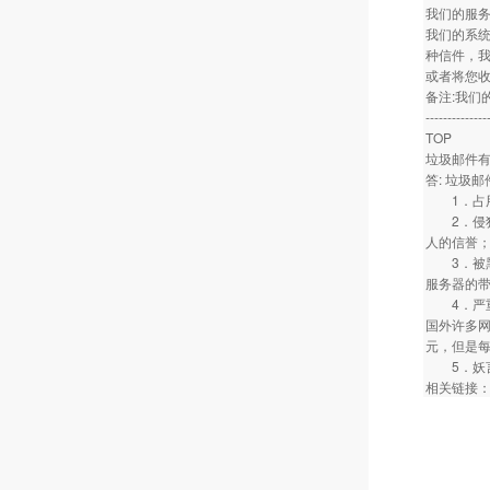
我们的服
我们的系
种信件，
或者将您
备注:我
--------------
TOP
垃圾邮件
答: 垃圾
1．占用
2．侵犯
人的信誉
3．被黑
服务器的
4．严重
国外许多网
元，但是每
5．妖言
相关链接