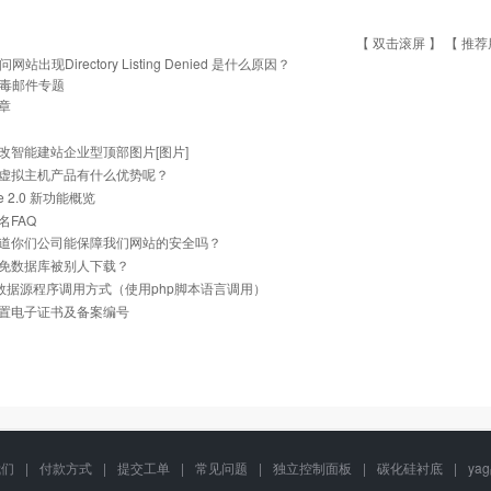
【 双击滚屏 】 【
推荐
问网站出现Directory Listing Denied 是什么原因？
毒邮件专题
章
改智能建站企业型顶部图片[图片]
虚拟主机产品有什么优势呢？
he 2.0 新功能概览
名FAQ
道你们公司能保障我们网站的安全吗？
免数据库被别人下载？
ql数据源程序调用方式（使用php脚本语言调用）
置电子证书及备案编号
我们
|
付款方式
|
提交工单
|
常见问题
|
独立控制面板
|
碳化硅衬底
|
ya