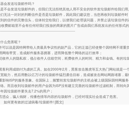
务器会发送垃圾邮件吗？
统是不会发送垃圾邮件的，但我们无法拒绝其他人用不安全的软件发垃圾邮件给我们用
我们无法一封封的判断信件是否是垃圾邮件，因此我们建议您，当您再收到垃圾邮件时
收到的信件的完整信头，信体转交给我们，以便我们处理该问题，并禁止该垃圾信件的
们的收费邮箱里不会有任何经我们投放的商家的图片广告或由我们系统发出的任何形式
------------------------------------------------------------------
有什么危害呢？
邮件可以说是因特网带给人类最具争议性的副产品，它的泛滥已经使整个因特网不堪重
网络带宽，造成邮件服务器拥塞，进而降低整个网络的运行效率；
收件人的隐私权，侵占收件人信箱空间，耗费收件人的时间、精力和金钱。有的垃圾
；
客利用成助纣为虐的工具。如在2000年2月，黑客攻击雅虎等五大热门网站就是一
带宽能力，然后用数以亿万计的垃圾邮件猛烈袭击目标，造成被攻击网站网路堵塞，最
影响ISP的服务形象。在国际上，频繁转发垃圾邮件的主机会被上级国际因特网服务
络。而且收到垃圾邮件的用户会因为ISP没有建立完善的垃圾邮件过滤机制，而转向其它
年因垃圾邮件要失去7.2%的用户；
惑众，骗人钱财，传播色情等内容的垃圾邮件，已经对现实社会造成了危害。
：
如何更有效的过滤病毒/垃圾邮件!
[图文]