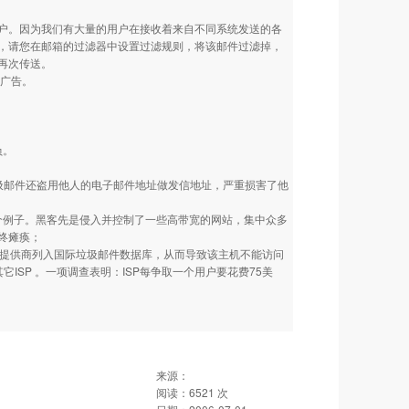
户。因为我们有大量的用户在接收着来自不同系统发送的各
，请您在邮箱的过滤器中设置过滤规则，将该邮件过滤掉，
再次传送。
的广告。
负。
邮件还盗用他人的电子邮件地址做发信地址，严重损害了他
个例子。黑客先是侵入并控制了一些高带宽的网站，集中众多
终瘫痪；
提供商列入国际垃圾邮件数据库，从而导致该主机不能访问
ISP 。一项调查表明：ISP每争取一个用户要花费75美
来源：
阅读：
6521
次