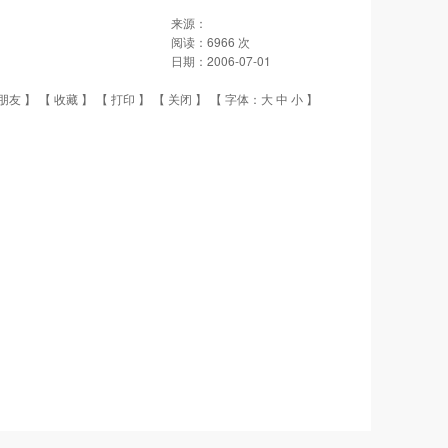
来源：
阅读：
6966
次
日期：
2006-07-01
朋友
】 【
收藏
】 【
打印
】 【
关闭
】 【 字体：
大
中
小
】