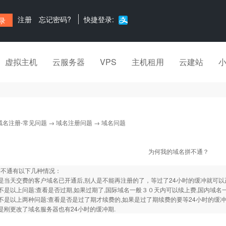
注册
忘记密码?
快捷登录:
虚拟主机
云服务器
VPS
主机租用
云建站
域名注册-常见问题
→
域名注册问题
→ 域名问题
为何我的域名拼不通？
拼不通有以下几种情况：
是当天交费的客户域名已开通后,别人是不能再注册的了，等过了24小时的缓冲就可以
不是以上问题:查看是否过期,如果过期了,国际域名一般３０天内可以续上费,国内域名
不是以上两种问题:查看是否是过了期才续费的,如果是过了期续费的要等24小时的缓冲
是刚更改了域名服务器也有24小时的缓冲期.