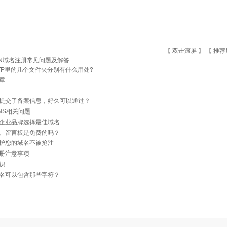
【 双击滚屏 】 【
推荐
N域名注册常见问题及解答
TP里的几个文件夹分别有什么用处?
章
提交了备案信息，好久可以通过？
NS相关问题
企业品牌选择最佳域名
、留言板是免费的吗？
护您的域名不被抢注
册注意事项
识
名可以包含那些字符？