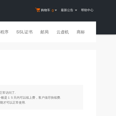
购物车
最新公告
帮助中心
0
小程序
SSL证书
邮局
云虚机
商标
正常访问了.
一般是１５天内可以续上费，客户须尽快续费.
期才可以正常使用.