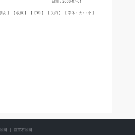
日期：
2006-07-01
朋友
】 【
收藏
】 【
打印
】 【
关闭
】 【 字体：
大
中
小
】
g晶圆
|
蓝宝石晶圆