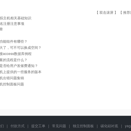
【 双击滚屏 】 【
推荐
拟主机相关基础知识
名注册注意事项
章
功能组件有哪些？
大了，可不可以换成空间？
接access数据库例程
案的流程是什么？
是否给用户发催费通知？
机上提供的一些服务的版本
机出错问题集锦
机控制面板问题
我们
|
付款方式
|
提交工单
|
常见问题
|
独立控制面板
|
碳化硅衬底
|
ya