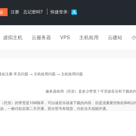
注册
忘记密码?
快捷登录:
虚拟主机
云服务器
VPS
主机租用
云建站
域名注册-常见问题
→
主机租用问题
→ 主机租用问题
服务器租用（托管）是多少带宽？可否放音乐和下载的
（托管）的带宽是10M独享，可以做音乐或者下载的内容，但是流量要控制在8M以
付款，一般付款后第二天开通。部分型号有现货，付款当天就能开通。