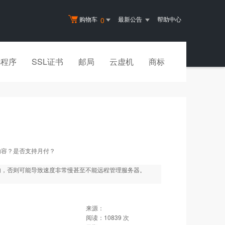
购物车
最新公告
帮助中心
0
小程序
SSL证书
邮局
云虚机
商标
内容？是否支持月付？
内，否则可能导致速度非常慢甚至不能远程管理服务器。
来源：
阅读：
10839
次