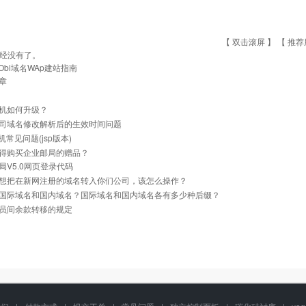
【 双击滚屏 】 【
推荐
经没有了。
Obi域名WAp建站指南
章
机如何升级？
司域名修改解析后的生效时间问题
主机常见问题(jsp版本)
得购买企业邮局的赠品？
局V5.0网页登录代码
想把在新网注册的域名转入你们公司，该怎么操作？
国际域名和国内域名？国际域名和国内域名各有多少种后缀？
员间余款转移的规定