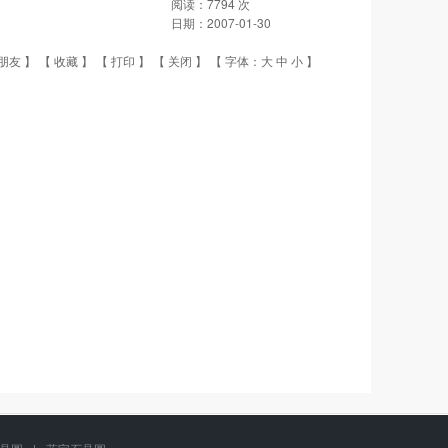
阅读：
7794
次
日期：
2007-01-30
朋友
】 【
收藏
】 【
打印
】 【
关闭
】 【 字体：
大
中
小
】