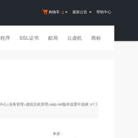
购物车
最新公告
帮助中心
0
小程序
SSL证书
邮局
云虚机
商标
心>业务管理>虚拟主机管理>asp.net版本设置中选择: v1.1
来源：