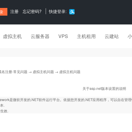
注册
忘记密码?
快捷登录:
虚拟主机
云服务器
VPS
主机租用
云建站
域名注册-常见问题
→
虚拟主机问题
→ 虚拟主机问题
关于asp.net版本设置的说明
ramework是微软开发的.NET软件运行平台。依据您开发的.NET应用程序，可以自在管理中
本.
生效.