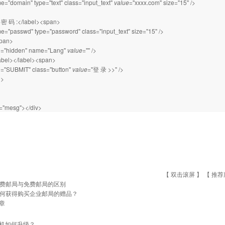
e="domain" type="text" class="input_text"
value
="xxxx.com" size="15" />
l>密 码 :</label><span>
e="passwd" type="password" class="input_text" size="15" />
pan>
pe="hidden" name="Lang"
value
="" />
abel></label><span>
e="SUBMIT" class="button"
value
="登 录 >>" />
i>
s="mesg"></div>
【 双击滚屏 】 【
推荐
费邮局与免费邮局的区别
何获得购买企业邮局的赠品？
章
机如何升级？