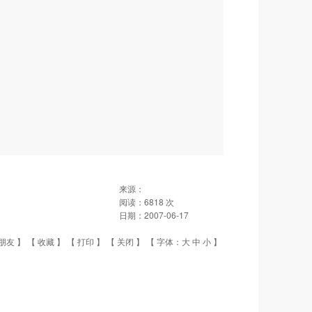
来源：
阅读：
6818
次
日期：
2007-06-17
朋友
】 【
收藏
】 【
打印
】 【
关闭
】 【 字体：
大
中
小
】