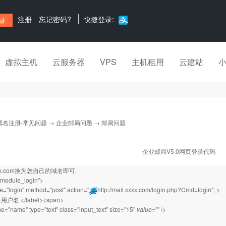
注册
忘记密码?
快捷登录:
虚拟主机
云服务器
VPS
主机租用
云建站
域名注册-常见问题
→
企业邮局问题
→ 邮局问题
企业邮局V5.0网页登录代码
xxxx.com换为您自己的域名即可.
"module_login">
="login" method="post" action="
http://mail.xxxx.com/login.php?Cmd=login"
; >
l>用户名:</label><span>
e="name" type="text" class="input_text" size="15"
value
="" />