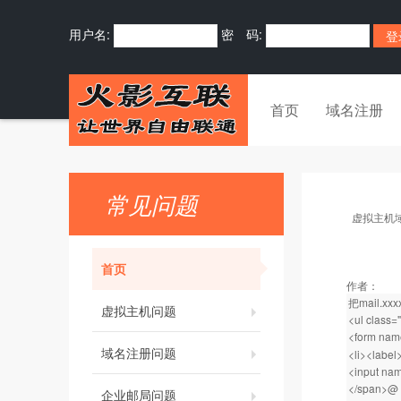
用户名:
密 码:
首页
域名注册
常见问题
虚拟主机
首页
作者：
把mail.
虚拟主机问题
<ul class=
<form name
域名注册问题
<li><labe
<input nam
</span>@
企业邮局问题