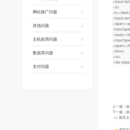
<input nam
</li>
网站推广问题
<li><labe
<input nam
</span><s
其他问题
<input ty
</span><l
主机租用问题
<input typ
</span></l
</form>
数据库问题
</ul>
<div clas
支付问题
上一篇：
收
下一篇：
如
>> 相关文
虚拟主