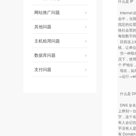
什么是 IP
网站推广问题
Inter
会中，当我
指定的位置
其他问题
络社会里的
每组数字间
主机租用问题
目前连上I
线，让单位
另一种取得
数据库问题
况下，使用
个 IP地
支付问题
现在，如果
→运行→w
什么是 D
DNS 全名
上辨别一台
字，这个名字
有人会记住这
乎没有人是
有 Doma