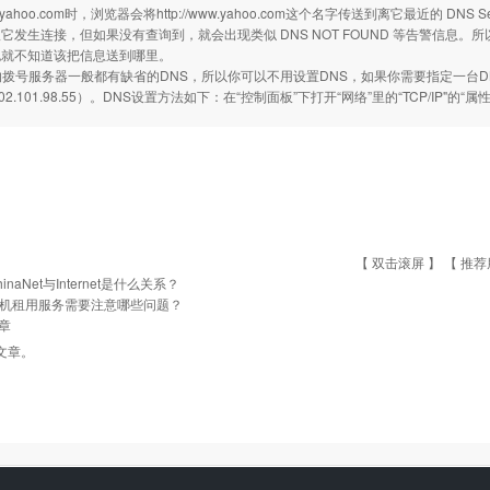
/www.yahoo.com时，浏览器会将http://www.yahoo.com这个名字传送到离它最近的
它发生连接，但如果没有查询到，就会出现类似 DNS NOT FOUND 等告警信息。所以
也就不知道该把信息送到哪里。
的拨号服务器一般都有缺省的DNS，所以你可以不用设置DNS，如果你需要指定一台DN
02.101.98.55）。DNS设置方法如下：在“控制面板”下打开“网络”里的“TCP/IP"的“
【 双击滚屏 】 【
推荐
hinaNet与Internet是什么关系？
机租用服务需要注意哪些问题？
章
文章。