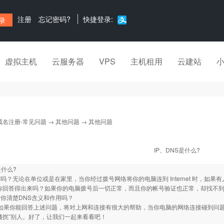
注册
忘记密码?
快捷登录:
虚拟主机
云服务器
VPS
主机租用
云建站
域名注册-常见问题
→
其他问题
→ 其他问题
IP、DNS是什么?
是什么?
？无论在单位或是在家里，当你经过拨号网络将你的电脑连到 Internet 时，如果有人问你：
你回答得出来吗？如果你的电脑拨号后一切正常，而且你的帐号验证也正常，却找不到
你清楚DNS含义和作用吗？
如果你能回答上述问题，将对上网和连接有很大的帮助，当你电脑的网络连接碰到问
骚扰”别人。好了，让我们一起来看看吧！