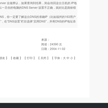
 DNS Server 去做辨认，如果查询到结果，则会传回这台主机的 IP地
一旦你的电脑的DNS Server 设置不正确，就好比是路标错
S，你一定要了解这台DNS的准确IP（比如福州的163用户
属性”，在“DNS设置”栏目选择“启用DNS"，并将DNS的IP地址添
来源：
阅读：
24390
次
日期：
2004-11-02
朋友
】 【
收藏
】 【
打印
】 【
关闭
】 【 字体：
大
中
小
】