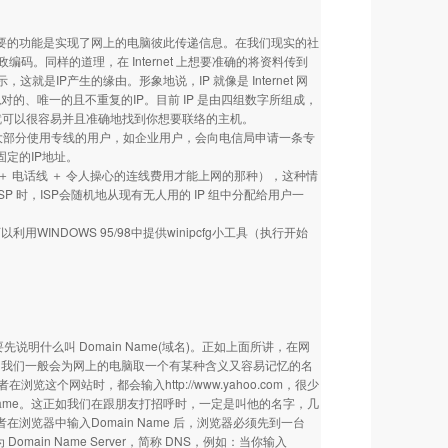
t 最重要的功能是实现了网上的电脑彼此传递信息。在我们现实的社
同样的道理，在 Internet 上想要准确的将资料传到
IP产生的缘由。形象地说，IP 就像是 Internet 网
绝对的、唯一的且不重复的IP。目前 IP 是由四组数字所组成，
方式，你就可以很容易并且准确地找到你想要联络的主机。
位置。大部分使用专线的用户，如企业用户，会向电信局申请一条专
固定的IP地址。
＋ 电话线 ＋ 令人操心的连线费用才能上网的那种），这种情
 时，ISP会随机地从现有无人用的 IP 组中分配给用户一
NDOWS 95/98中提供winipcfg小工具（执行开始
可能要先说明什么叫 Domain Name(域名)。正如上面所讲，在网
此，我们一般会为网上的电脑取一个有某种含义又容易记忆的名
览这个网站时，都会输入http://www.yahoo.com，很少
Domain Name。这正如我们在跟朋友打招呼时，一定是叫他的名字，几
者在浏览器中输入Domain Name 后，浏览器必须先到一台
omain Name Server，简称 DNS，例如：当你输入