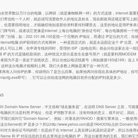
net 由全世界数以万计台的电脑，以网状（就是像蜘蛛网一样）的方式连接，Interne
们寄信给一个人时，就必须写清楚收件人的地址及姓名，现在邮政局还规定要写上邮政编码。
，也需要指明地址，才能确切地知道那份资料要传到哪里去，这里的地址是用IP来表示，这就是
门牌号码，或者说它更像是Internet 上每台电脑的“身份证号码”，每台电脑拥有一个
用“."分隔，如：202.101.98.100是指一个完整的 IP地址，而通过 IP定位的
nternet电脑 的IP获得的方式有两种，一种是固定式的，就是永远固定这个 IP 
的人可以上网，在申请专线的同时，受理的 ISP（如电信局）就会分给这家企业一组
 IP 的方式是随机取得的，这种情况大部分是发生在拨号用户（就是要利用MODEM 
者因为不是一直处于连线状态，所以当他以电话线拨号（例如拨接163或169）连上 ISP
址，这样这台电脑才能顺利上网。我们大多数上网族是属于这一种方式。
再有人问你IP的事，你就明白了是怎么回事。如果他再问你现在具体的IP地址，你可以利用WI
inipcfg.exe即可），它可以让你知道连网的电脑目前所分配的IP到底是多少。
NS
叫 Domain Name Server，中文俗称“域名服务器”，在说明 DNS Server 之前，
电脑的方法是利用 IP地址，但是 IP用数字表示，没有特殊的意义，很不好记，因
我们就叫它“Domain Name"。 例如：对著名的YAHOO！搜索引擎来说，一般使用者在浏
台Server的 IP 是多少？所以http://www.yahoo.com就是YAHOO!站点的 
叫对方身份证号码的吧！但是由于在 Internet 上真实辨认机器的还是IP，所以当使用
in Name 和 IP 对应信息的主机去查询这台电脑的 IP，而这台被查询的主机，我们称它为 D