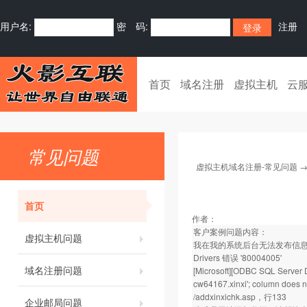
用户名:
密 码:
注册
首页
域名注册
虚拟主机
云
常见问题
虚拟主机域名注册-常见问题
首页
作者：
客户案例问题内容：
虚拟主机问题
我在我的系统后台无法发布信息，。发布
Drivers 错误 '80004005'
域名注册问题
[Microsoft][ODBC SQL Server D
cw64167.xinxi'; column does no
/addxinxichk.asp，行133
企业邮局问题