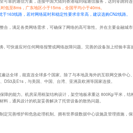
全可靠的通信方案，连接中国大陆到香港端到端通信服务，达到零跳转连
时低至8ms，广东地区小于15ms，全国平均小于40ms。
路优于163线路，若对网络延时和稳定性要求非常高，建议选购CN2线路。
整合，满足各类网络需求，可确保了网络的高可靠性。并在主要金融城市
务, 可快速应对任何网络报警或网络故障问题。完善的设备加上经验丰富
铺设的海底电缆遍达全球，能直连全球多个国家。除了与本地及海外的互联网交
、DS3及E1s，与美国、中国、台湾、亚洲及欧洲等国家连接。
 环境保障的能力。机房采用框架结构设计，架空地板承重达 800Kg/平米，结
材料，通风设计的机架妥善解决了托管设备的散热问题。
制定完善维护和危急处理机制。拥有世界级数据中心设施及管理措施，保