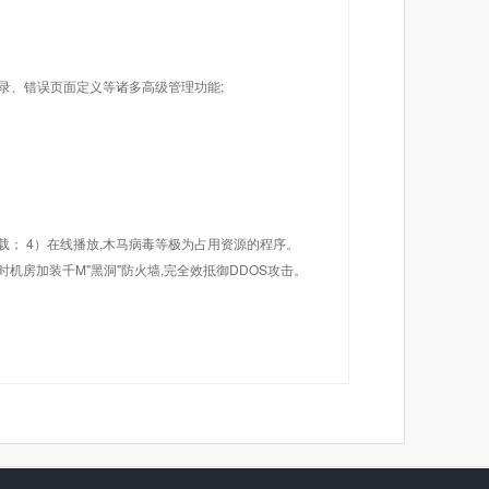
目录、错误页面定义等诸多高级管理功能;
载； 4）在线播放,木马病毒等极为占用资源的程序。
机房加装千M"黑洞"防火墙,完全效抵御DDOS攻击。