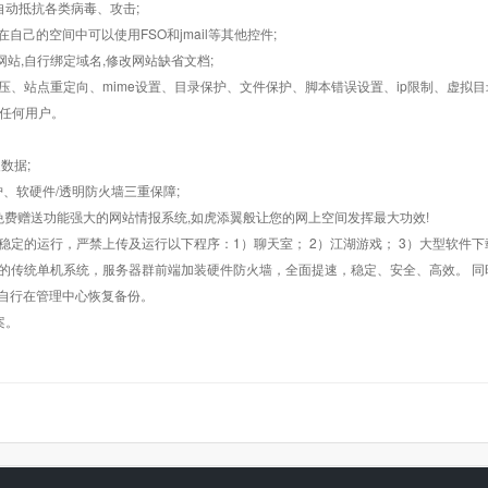
墙,自动抵抗各类病毒、攻击;
在自己的空间中可以使用FSO和jmail等其他控件;
止网站,自行绑定域名,修改网站缺省文档;
AR解压、站点重定向、mime设置、目录保护、文件保护、脚本错误设置、ip限制、虚拟
对任何用户。
数据;
护、软硬件/透明防火墙三重保障;
购，免费赠送功能强大的网站情报系统,如虎添翼般让您的网上空间发挥最大功效!
常稳定的运行，严禁上传及运行以下程序：1）聊天室； 2）江湖游戏； 3）大型软件下
般的传统单机系统，服务器群前端加装硬件防火墙，全面提速，稳定、安全、高效。 同时
以自行在管理中心恢复备份。
案。