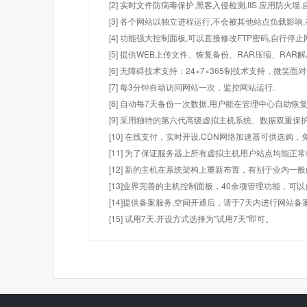
[2] 实时文件防病毒保护,黑客入侵检测,IIS 应用防火
[3] 各个网站以独立进程运行,不会被其他站点负载影响,
[4] 功能强大控制面板,可以直接修改FTP密码,自行停
[5] 提供WEB上传文件、恢复备份、RAR压缩、R
[6] 无障碍技术支持：24×7×365制技术支持，微笑面
[7] 每3分钟自动访问网站一次，监控网站运行.
[8] 自动每7天备份一次数据,用户能在管理中心自助恢复
[9] 采用独特的第六代高级虚拟主机系统、数据双重保
[10] 在线支付，实时开设,CDN网络加速器可供选
[11] 为了保证服务器上所有虚拟主机用户站点均能正
[12] 新的主机在系统架构上重新布置，有别于业内一
[13]业界完善的主机控制面板，40余项管理功能，可
[14]提供备案服务,空间开通后，请于7天内进行网站备
[15] 试用7天.开设方式选择为"试用7天"即可。