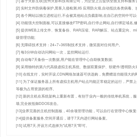
[1] 基于火影互联|贵州火影科技有限公司，为企业上云提供全面支持和服务
[2] 实时文件防病毒保护,黑客入侵检测,IIS 应用防火墙,自动抵抗各类病毒、
[3] 各个网站以独立进程运行,不会被其他站点负载影响,在自己的空间中可以使用
[4] 功能强大控制面板,可以直接修改FTP密码,自行停止网站,自行绑定域名,
[5] 提供WEB上传文件、恢复备份、RAR压缩、RAR解压、站点重定向
级管理功能;
[6] 无障碍技术支持：24×7×365制技术支持，微笑面对任何用户。
[7] 每3分钟自动访问网站一次，监控网站运行.
[8] 自动每7天备份一次数据,用户能在管理中心自助恢复数据;
[9] 采用独特的第六代高级虚拟主机系统、数据双重保护、软硬件/透明防火
[10] 在线支付，实时开设,CDN网络加速器可供选购，免费赠送功能强大
[11] 为了保证服务器上所有虚拟主机用户站点均能正常稳定的运行，严禁上
等极为占用资源的程序。
[12] 新的主机在系统架构上重新布置，有别于业内一般的传统单机系统，
墙,完全效抵御DDOS攻击。
[13]业界完善的主机控制面板，40余项管理功能，可以自行在管理中心恢
[14]提供备案服务,空间开通后，请于7天内进行网站备案。
[15] 试用7天.开设方式选择为"试用7天"即可。