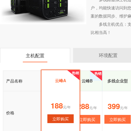
户，均能快速访问到您
案的数据同步、维护
多线主机优点：
比相当高！
环境配置
主机配置
热销
热销
热销
云峰A
产品名称
云峰A
云峰B
多线企业型
188
188
288
399
元/年
元/年
元/年
元/年
价格
立即购买
立即购买
立即购买
立即购买