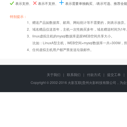
表示支持、
表示不支持、
表示需要单独购买、/表示可选、推荐全
产品编号
产品编号
产品编号
w5
w5
w5
b070
b070
b070
B071
B071
B071
特别提示：
1、赠送产品如数据库、邮局、网站统计等不需要的，则表示放弃
Windows2008/
Windows2008/
Windows2008/
2、域名赠品仅送首年，主机一次性购买多年，域名赠送时间为1年
操作系统
设置首页
数据定期备份
Linux
Linux
Linux
3、linux虚拟主机的mysql数据库是跟WEB空间共享大小。
比如：LinuxA型主机，WEB空间+mysql数据库一共=3
PHP
错误页面定义
数据自助恢复
4、任何虚拟主机用户都严禁发送垃圾邮件。
ASP
rar在线压缩
10重安全保障
关于我们
|
联系我们
|
付款方式
|
提交工单
|
Copyright © 2002-2016 火影互联|贵州火影科技有限公司，为企业
ASP.net
免费预装软件
千兆防火墙系统
MSSQL
版本:2000/2005/
Urlrewrite
QQ全球免费电话
2008/2012
MySQL
24x7x365