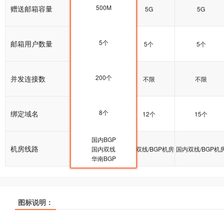
500M
赠送邮箱容量
5G
5G
5G
5个
邮箱用户数量
5个
5个
5个
200个
并发连接数
200个
不限
不限
8个
绑定域名
10个
12个
15个
国内BGP
机房线路
国内双线/BGP机房
国内双线
国内双线/BGP机房
国内双线/BGP机
华南BGP
热销
热销
热销
热销
热销
热销
图标说明：
产品名称
产品名称
产品名称
云峰A
云峰A
云峰A
云峰B
云峰B
云峰B
多线企业型
多线企业型
多线企业型