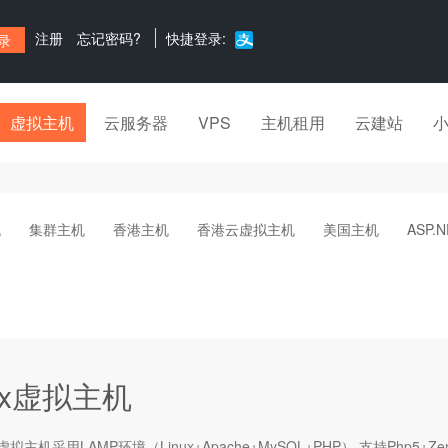
注册
忘记密码?
快捷登录:
虚拟主机
云服务器
VPS
主机租用
云建站
机
集群主机
香港主机
香港云虚拟主机
美国主机
ASP.
nux虚拟主机
虚拟主机
采用LAMP环境（Linux+Apache+MySQL+PHP）,支持Php5+Zend3/m