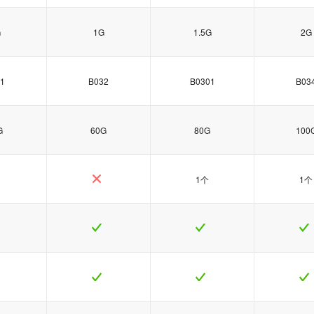
G
1G
1.5G
2G
1
B032
B0301
B03
G
60G
80G
100
1个
1个