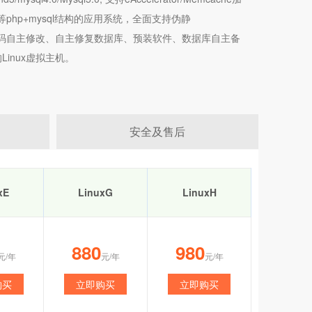
、 MT等php+mysql结构的应用系统，全面支持伪静
YSQL密码自主修改、自主修复数据库、预装软件、数据库自主备
inux虚拟主机。
安全及售后
xE
LinuxG
LinuxH
880
980
元/年
元/年
元/年
购买
立即购买
立即购买