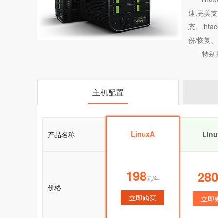
速,完美支持
态、.ht
份/恢复
特别
主机配置
LinuxA
产品名称
LinuxA
Lin
198
198
280
元/年
元/年
价格
立即购买
立即购买
立即