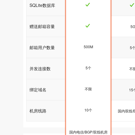
SQLite数据库
赠送邮箱容量
5G
5
500M
邮箱用户数量
5个
5
5个
并发连接数
不限
不
不限
绑定域名
10个
15
10个
机房线路
国内双线/BGP机房
国内双线/
国内电信/BGP/双线机房