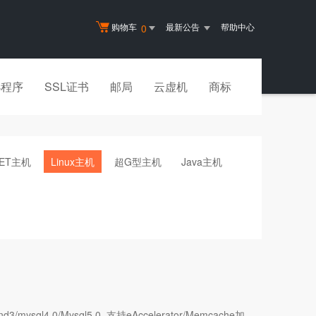
购物车
最新公告
帮助中心
0
小程序
SSL证书
邮局
云虚机
商标
NET主机
Linux主机
超G型主机
Java主机
ysql4.0/Mysql5.0, 支持eAccelerator/Memcache加