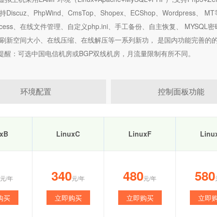
Discuz、PhpWind、CmsTop、Shopex、ECShop、Wordpress
access、在线文件管理、自定义php.ini、手工备份、自主恢复、 M
、刷新空间大小、在线压缩、在线解压等一系列新功， 是国内功能完善的的L
提醒：可选中国电信机房或BGP双线机房，月流量限制有所不同。
环境配置
控制面板功能
uxB
LinuxC
LinuxF
Linu
340
480
580
元/年
元/年
元/年
购买
立即购买
立即购买
立即