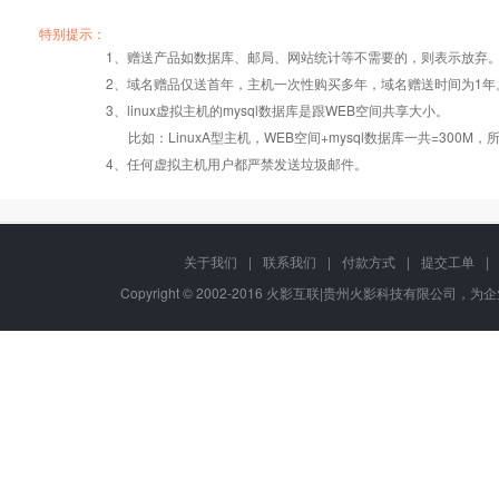
产品编号
产品编号
产品编号
B002
B002
B002
A003
A003
A003
B003
B003
B003
特别提示：
1、赠送产品如数据库、邮局、网站统计等不需要的，则表示放弃
2、域名赠品仅送首年，主机一次性购买多年，域名赠送时间为1年
操作系统
设置首页
数据定期备份
Windows2008
Windows2008
Windows2008
3、linux虚拟主机的mysql数据库是跟WEB空间共享大小。
比如：LinuxA型主机，WEB空间+mysql数据库一共=3
PHP
版本:5.2.17/
错误页面定义
数据自助恢复
4、任何虚拟主机用户都严禁发送垃圾邮件。
5.3.27/5.4.28
ASP
rar在线压缩
10重安全保障
关于我们
|
联系我们
|
付款方式
|
提交工单
|
Copyright © 2002-2016 火影互联|贵州火影科技有限公司，为企业
ASP.net
免费预装软件
千兆防火墙系统
java/jsp
Urlrewrite
QQ全球免费电话
MSSQL
24x7x365
版本:2000/2005/
流量分析
在线有问必答