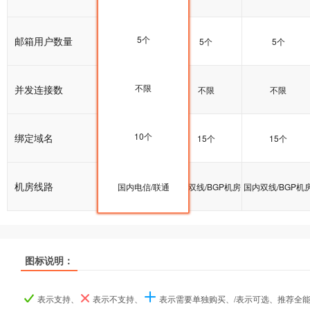
5个
邮箱用户数量
5个
5个
5个
不限
并发连接数
不限
不限
不限
10个
绑定域名
10个
15个
15个
机房线路
国内双线/BGP机房
国内电信/联通
国内双线/BGP机房
国内双线/BGP机
图标说明：
产品名称
产品名称
产品名称
基础型
基础型
基础型
标准型
标准型
标准型
企业型
企业型
企业型
表示支持、
表示不支持、
表示需要单独购买、/表示可选、推荐全